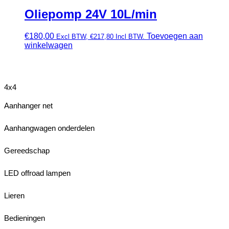
Oliepomp 24V 10L/min
€
180,00
Toevoegen aan
Excl BTW,
€
217,80
Incl BTW.
winkelwagen
4x4
Aanhanger net
Aanhangwagen onderdelen
Gereedschap
LED offroad lampen
Lieren
Bedieningen