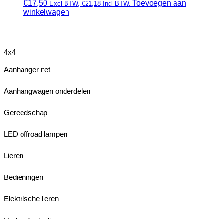
€
17,50
Toevoegen aan
Excl BTW,
€
21,18
Incl BTW.
winkelwagen
4x4
Aanhanger net
Aanhangwagen onderdelen
Gereedschap
LED offroad lampen
Lieren
Bedieningen
Elektrische lieren