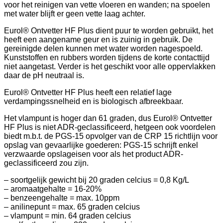
voor het reinigen van vette vloeren en wanden; na spoelen
met water blijft er geen vette laag achter.
Eurol® Ontvetter HF Plus dient puur te worden gebruikt, het
heeft een aangename geur en is zuinig in gebruik. De
gereinigde delen kunnen met water worden nagespoeld.
Kunststoffen en rubbers worden tijdens de korte contacttijd
niet aangetast. Verder is het geschikt voor alle oppervlakken
daar de pH neutraal is.
Eurol® Ontvetter HF Plus heeft een relatief lage
verdampingssnelheid en is biologisch afbreekbaar.
Het vlampunt is hoger dan 61 graden, dus Eurol® Ontvetter
HF Plus is niet ADR-geclassificeerd, hetgeen ook voordelen
biedt m.b.t. de PGS-15 opvolger van de CRP 15 richtlijn voor
opslag van gevaarlijke goederen: PGS-15 schrijft enkel
verzwaarde opslageisen voor als het product ADR-
geclassificeerd zou zijn.
– soortgelijk gewicht bij 20 graden celcius = 0,8 Kg/L
– aromaatgehalte = 16-20%
– benzeengehalte = max. 10ppm
– anilinepunt = max. 65 graden celcius
– vlampunt = min. 64 graden celcius