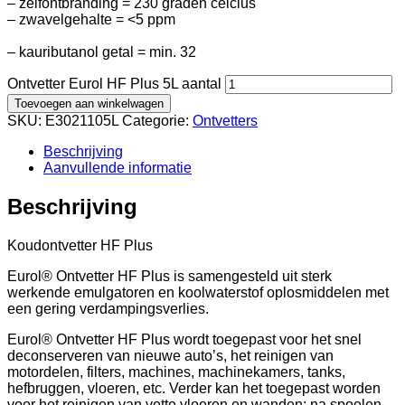
– zelfontbranding = 230 graden celcius
– zwavelgehalte = <5 ppm
– kauributanol getal = min. 32
Ontvetter Eurol HF Plus 5L aantal
Toevoegen aan winkelwagen
SKU:
E3021105L
Categorie:
Ontvetters
Beschrijving
Aanvullende informatie
Beschrijving
Koudontvetter HF Plus
Eurol® Ontvetter HF Plus is samengesteld uit sterk
werkende emulgatoren en koolwaterstof oplosmiddelen met
een gering verdampingsverlies.
Eurol® Ontvetter HF Plus wordt toegepast voor het snel
deconserveren van nieuwe auto’s, het reinigen van
motordelen, filters, machines, machinekamers, tanks,
hefbruggen, vloeren, etc. Verder kan het toegepast worden
voor het reinigen van vette vloeren en wanden; na spoelen