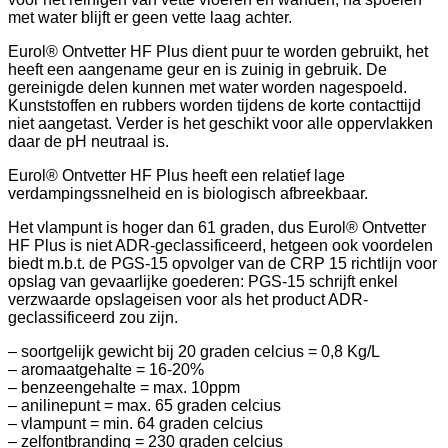
met water blijft er geen vette laag achter.
Eurol® Ontvetter HF Plus dient puur te worden gebruikt, het
heeft een aangename geur en is zuinig in gebruik. De
gereinigde delen kunnen met water worden nagespoeld.
Kunststoffen en rubbers worden tijdens de korte contacttijd
niet aangetast. Verder is het geschikt voor alle oppervlakken
daar de pH neutraal is.
Eurol® Ontvetter HF Plus heeft een relatief lage
verdampingssnelheid en is biologisch afbreekbaar.
Het vlampunt is hoger dan 61 graden, dus Eurol® Ontvetter
HF Plus is niet ADR-geclassificeerd, hetgeen ook voordelen
biedt m.b.t. de PGS-15 opvolger van de CRP 15 richtlijn voor
opslag van gevaarlijke goederen: PGS-15 schrijft enkel
verzwaarde opslageisen voor als het product ADR-
geclassificeerd zou zijn.
– soortgelijk gewicht bij 20 graden celcius = 0,8 Kg/L
– aromaatgehalte = 16-20%
– benzeengehalte = max. 10ppm
– anilinepunt = max. 65 graden celcius
– vlampunt = min. 64 graden celcius
– zelfontbranding = 230 graden celcius