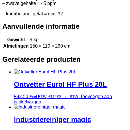
– zwavelgehalte = <5 ppm
– kauributanol getal = min. 32
Aanvullende informatie
Gewicht
4 kg
Afmetingen
150 × 110 × 290 cm
Gerelateerde producten
Ontvetter Eurol HF Plus 20L
€
92,50
Toevoegen aan
Excl BTW,
€
111,93
Incl BTW.
winkelwagen
Industriereiniger magic