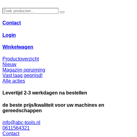
Ga
naar
Zoek
Zoeken
de
producten…
inhoud
Contact
Login
Winkelwagen
Productoverzicht
Nieuw
Magazijn opruiming
Vast laag geprijsd!
Alle acties
Levertijd 2-3 werkdagen na bestellen
de beste prijs/kwaliteit voor uw machines en
gereedschappen
info@abc-tools.nl
0611564321
Contact