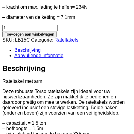
– kracht om max. lading te heffen= 234N
– diameter van de ketting = 7,1mm
Rateltakel
1,5
Toevoegen aan winkelwagen
ton
SKU:
LB15C
Categorie:
Rateltakels
aantal
Beschrijving
Aanvullende informatie
Beschrijving
Rateltakel met arm
Deze robuuste Torso rateltakels zijn ideaal voor uw
hijswerkzaamheden. Ze zijn makkelijk te bedienen en
daardoor prettig om mee te werken. De rateltakels worden
geleverd inclusief een stevige lastketting. Beide haken
(onder en boven) zijn voorzien van een veiligheidsklep.
– capaciteit = 1,5 ton
– hefhoogte = 1,5m
– min. afstand tussen de haken = 335mm