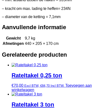
– kracht om max. lading te heffen= 234N
– diameter van de ketting = 7,1mm
Aanvullende informatie
Gewicht
9,7 kg
Afmetingen
440 × 205 × 170 cm
Gerelateerde producten
Rateltakel 0,25 ton
€
70,00
Toevoegen aan
Excl BTW,
€
84,70
Incl BTW.
winkelwagen
Rateltakel 3 ton