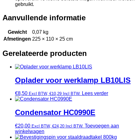
gebruikt.
Aanvullende informatie
Gewicht
0,07 kg
Afmetingen
225 × 110 × 25 cm
Gerelateerde producten
Oplader voor werklamp LB10LIS
€
8,50
Lees verder
Excl BTW,
€
10,29
Incl BTW.
Condensator HC0990E
€
20,00
Toevoegen aan
Excl BTW,
€
24,20
Incl BTW.
winkelwagen