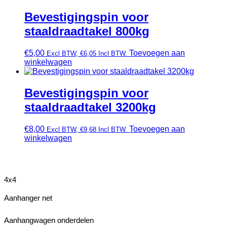
Bevestigingspin voor
staaldraadtakel 800kg
€
5,00
Toevoegen aan
Excl BTW,
€
6,05
Incl BTW.
winkelwagen
Bevestigingspin voor
staaldraadtakel 3200kg
€
8,00
Toevoegen aan
Excl BTW,
€
9,68
Incl BTW.
winkelwagen
4x4
Aanhanger net
Aanhangwagen onderdelen