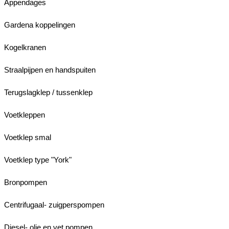
Appendages
Gardena koppelingen
Kogelkranen
Straalpijpen en handspuiten
Terugslagklep / tussenklep
Voetkleppen
Voetklep smal
Voetklep type "York"
Bronpompen
Centrifugaal- zuigperspompen
Diesel- olie en vet pompen