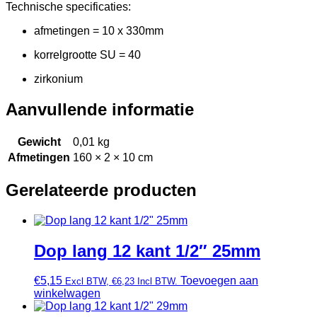
Technische specificaties:
afmetingen = 10 x 330mm
korrelgrootte SU = 40
zirkonium
Aanvullende informatie
Gewicht
0,01 kg
Afmetingen
160 × 2 × 10 cm
Gerelateerde producten
Dop lang 12 kant 1/2″ 25mm
€
5,15
Toevoegen aan
Excl BTW,
€
6,23
Incl BTW.
winkelwagen