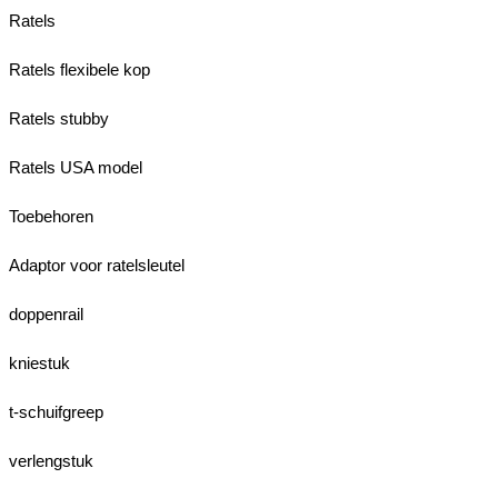
Ratels
Ratels flexibele kop
Ratels stubby
Ratels USA model
Toebehoren
Adaptor voor ratelsleutel
doppenrail
kniestuk
t-schuifgreep
verlengstuk