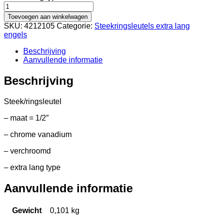
Steek/ringsleutel
extra
Toevoegen aan winkelwagen
lang
SKU:
4212105
Categorie:
Steekringsleutels extra lang
1/2"
engels
professioneel
aantal
Beschrijving
Aanvullende informatie
Beschrijving
Steek/ringsleutel
– maat = 1/2″
– chrome vanadium
– verchroomd
– extra lang type
Aanvullende informatie
Gewicht
0,101 kg