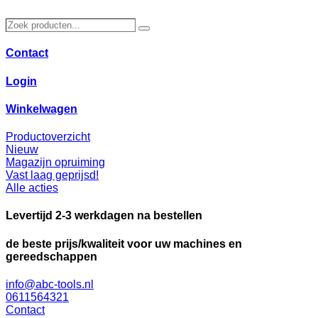
Ga
naar
Zoek
Zoeken
de
producten…
inhoud
Contact
Login
Winkelwagen
Productoverzicht
Nieuw
Magazijn opruiming
Vast laag geprijsd!
Alle acties
Levertijd 2-3 werkdagen na bestellen
de beste prijs/kwaliteit voor uw machines en
gereedschappen
info@abc-tools.nl
0611564321
Contact