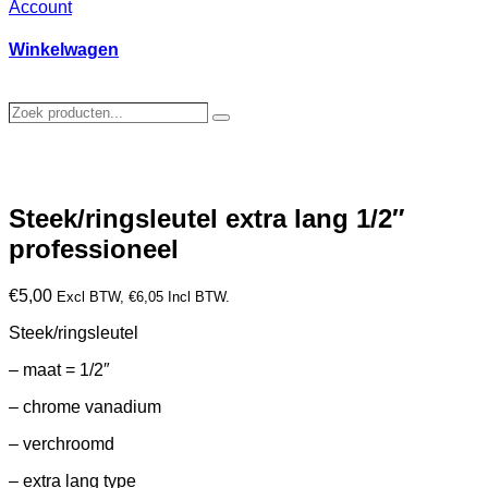
Account
Winkelwagen
Zoek
Zoeken
producten…
Steek/ringsleutel extra lang 1/2″
professioneel
€
5,00
Excl BTW,
€
6,05
Incl BTW.
Steek/ringsleutel
– maat = 1/2″
– chrome vanadium
– verchroomd
– extra lang type