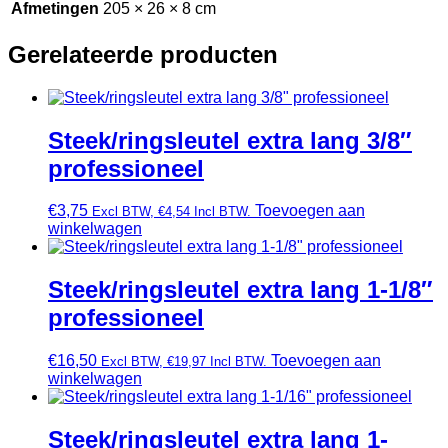
Afmetingen
205 × 26 × 8 cm
Gerelateerde producten
Steek/ringsleutel extra lang 3/8″
professioneel
€
3,75
Toevoegen aan
Excl BTW,
€
4,54
Incl BTW.
winkelwagen
Steek/ringsleutel extra lang 1-1/8″
professioneel
€
16,50
Toevoegen aan
Excl BTW,
€
19,97
Incl BTW.
winkelwagen
Steek/ringsleutel extra lang 1-