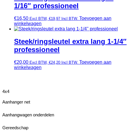
1/16″ professioneel
€
16,50
Toevoegen aan
Excl BTW,
€
19,97
Incl BTW.
winkelwagen
Steek/ringsleutel extra lang 1-1/4″
professioneel
€
20,00
Toevoegen aan
Excl BTW,
€
24,20
Incl BTW.
winkelwagen
4x4
Aanhanger net
Aanhangwagen onderdelen
Gereedschap