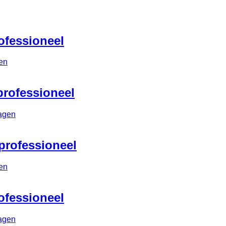
rofessioneel
en
 professioneel
agen
 professioneel
en
rofessioneel
agen