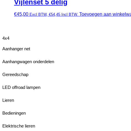
Vijlenset 5 delig
€
45,00
Toevoegen aan winkelw
Excl BTW,
€
54,45
Incl BTW.
4x4
Aanhanger net
Aanhangwagen onderdelen
Gereedschap
LED offroad lampen
Lieren
Bedieningen
Elektrische lieren