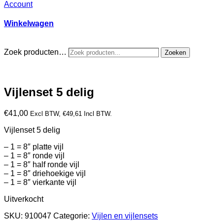
Account
Winkelwagen
Zoek producten…
Zoeken
Vijlenset 5 delig
€
41,00
Excl BTW,
€
49,61
Incl BTW.
Vijlenset 5 delig
– 1 = 8″ platte vijl
– 1 = 8″ ronde vijl
– 1 = 8″ half ronde vijl
– 1 = 8″ driehoekige vijl
– 1 = 8″ vierkante vijl
Uitverkocht
SKU:
910047
Categorie:
Vijlen en vijlensets