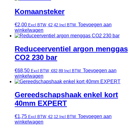
Komaansteker
€
2,00
Toevoegen aan
Excl BTW,
€
2,42
Incl BTW.
winkelwagen
Reduceerventiel argon menggas
CO2 230 bar
€
68,50
Toevoegen aan
Excl BTW,
€
82,89
Incl BTW.
winkelwagen
Gereedschapshaak enkel kort
40mm EXPERT
€
1,75
Toevoegen aan
Excl BTW,
€
2,12
Incl BTW.
winkelwagen