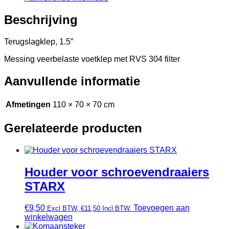
Beschrijving
Terugslagklep, 1.5″
Messing veerbelaste voetklep met RVS 304 filter
Aanvullende informatie
Afmetingen
110 × 70 × 70 cm
Gerelateerde producten
Houder voor schroevendraaiers
STARX
€
9,50
Toevoegen aan
Excl BTW,
€
11,50
Incl BTW.
winkelwagen