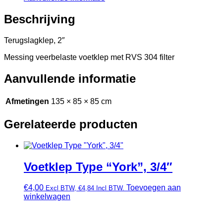
Beschrijving
Terugslagklep, 2″
Messing veerbelaste voetklep met RVS 304 filter
Aanvullende informatie
Afmetingen
135 × 85 × 85 cm
Gerelateerde producten
Voetklep Type “York”, 3/4″
€
4,00
Toevoegen aan
Excl BTW,
€
4,84
Incl BTW.
winkelwagen