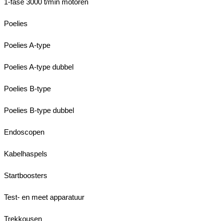
1-fase 3000 t/min motoren
Poelies
Poelies A-type
Poelies A-type dubbel
Poelies B-type
Poelies B-type dubbel
Endoscopen
Kabelhaspels
Startboosters
Test- en meet apparatuur
Trekkousen