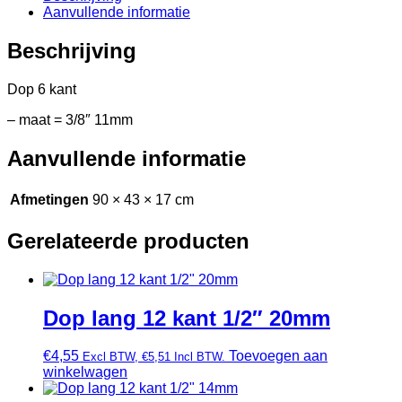
Aanvullende informatie
Beschrijving
Dop 6 kant
– maat = 3/8″ 11mm
Aanvullende informatie
Afmetingen
90 × 43 × 17 cm
Gerelateerde producten
Dop lang 12 kant 1/2″ 20mm
€
4,55
Toevoegen aan
Excl BTW,
€
5,51
Incl BTW.
winkelwagen